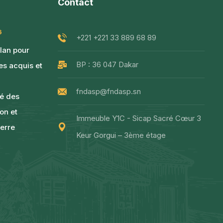
Contact
6
+221 +221 33 889 68 89
ilan pour
BP : 36 047 Dakar
les acquis et
fndasp@fndasp.sn
té des
non et
Immeuble Y1C - Sicap Sacré Cœur 3
erre
Keur Gorgui – 3ème étage