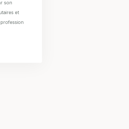
ar son
taires et
rprofession