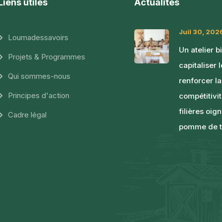
Liens utiles
Actualités
Juil 30, 202
Loumadessavoirs
Un atelier b
Projets & Programmes
capitaliser 
Qui sommes-nous
renforcer la
Principes d'action
compétitivi
filières oig
Cadre légal
pomme de t