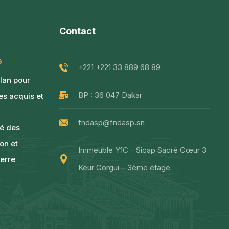
Contact
6
+221 +221 33 889 68 89
ilan pour
BP : 36 047 Dakar
les acquis et
fndasp@fndasp.sn
té des
non et
Immeuble Y1C - Sicap Sacré Cœur 3
erre
Keur Gorgui – 3ème étage