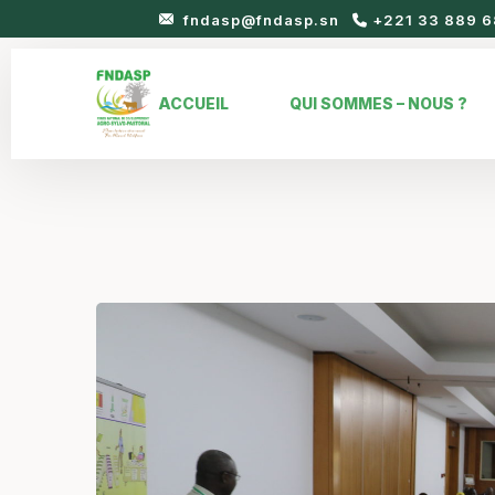
fndasp@fndasp.sn
+221 33 889 6
ACCUEIL
QUI SOMMES – NOUS ?