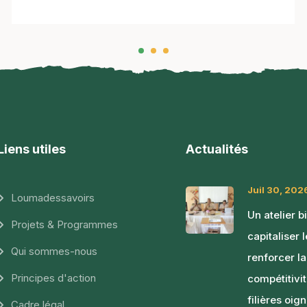
Liens utiles
Actualités
Juil 30, 202
Loumadessavoirs
Un atelier b
Projets & Programmes
capitaliser 
Qui sommes-nous
renforcer la
Principes d'action
compétitivi
filières oig
Cadre légal