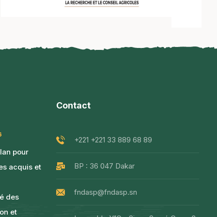
Contact
6
+221 +221 33 889 68 89
ilan pour
BP : 36 047 Dakar
les acquis et
fndasp@fndasp.sn
té des
non et